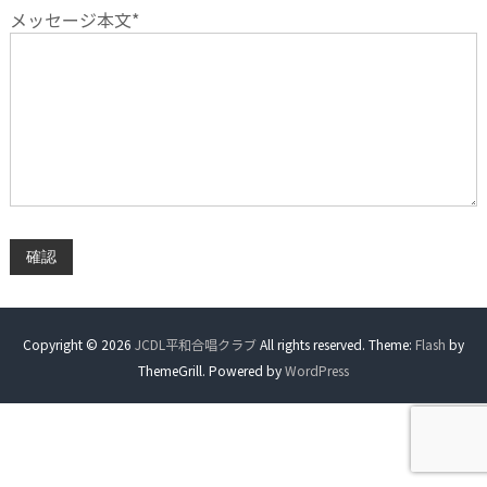
e
メッセージ本文*
m
o
r
y
o
f
t
h
e
f
u
t
u
r
e
Copyright © 2026
JCDL平和合唱クラブ
All rights reserved. Theme:
Flash
by
ThemeGrill. Powered by
WordPress