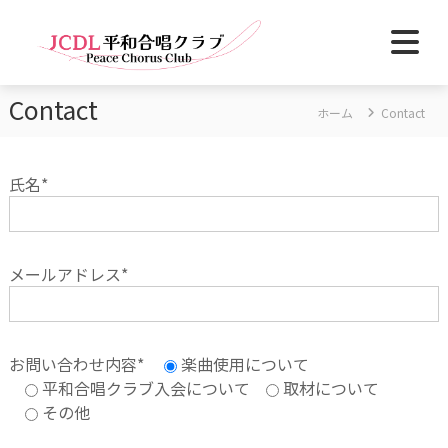
コ
ン
テ
J
平
ン
和
Contact
C
ツ
ホーム
Contact
を
D
へ
未
L
来
ス
の
平
キ
氏名*
記
和
ッ
憶
合
に
プ
—
唱
P
ク
メールアドレス*
e
ラ
a
c
ブ
e
i
お問い合わせ内容*
楽曲使用について
n
t
平和合唱クラブ入会について
取材について
h
その他
e
m