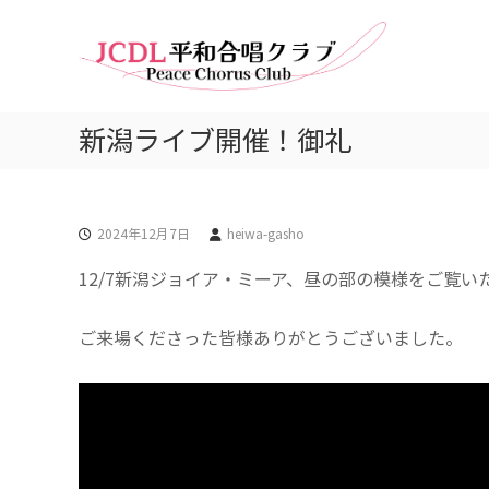
J
コ
平
C
ン
和
D
テ
を
L
ン
未
平
ツ
来
新潟ライブ開催！御礼
和
へ
の
合
ス
記
唱
キ
憶
ク
ッ
に
2024年12月7日
heiwa-gasho
ラ
プ
—
ブ
P
12/7新潟ジョイア・ミーア、昼の部の模様をご覧い
e
a
ご来場くださった皆様ありがとうございました。
c
e
i
n
t
h