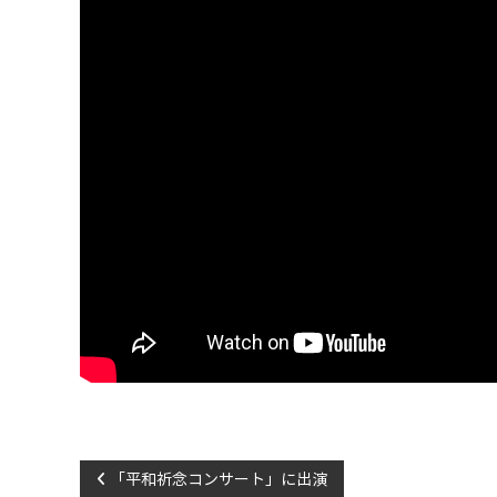
e
m
e
m
o
r
y
o
f
t
h
e
f
u
t
u
r
投
e
「平和祈念コンサート」に出演