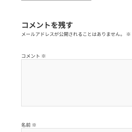
稿
ナ
コメントを残す
ビ
メールアドレスが公開されることはありません。
※
ゲ
コメント
※
ー
シ
ョ
ン
名前
※